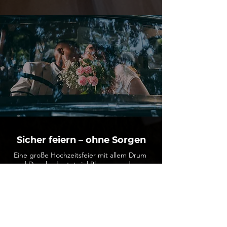
Sicher feiern – ohne Sorgen
Eine große Hochzeitsfeier mit allem Drum
und Dran bedeutet viel Planung und
Kosten. Doch was, wenn etwas
dazwischenkommt? Mit der
Hochzeits
-
Rücktrittsversicherung
unseres Partners
HanseMerkur
bist du
finanziell
abgesichert
und kannst deine Feier
entspannt nachholen.