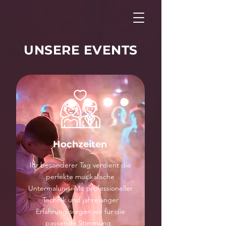
UNSERE EVENTS
Hochzeiten
Ihr besonderer Tag verdient die
perfekte musikalische
Untermalung. Mit professioneller
Technik und jahrelanger
Erfahrung sorgen wir für die
passende Stimmung.