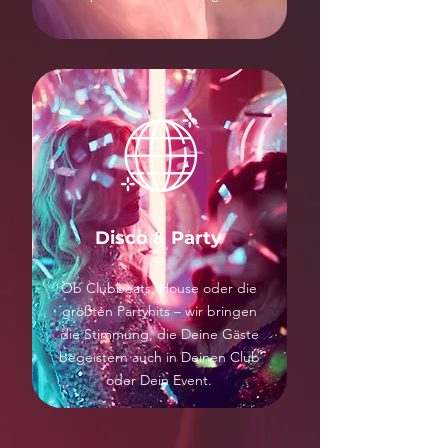
Disco & Party
Ob Clubbeats, House oder die
größten Partyhits – wir bringen
die Stimmung, die Deine Gäste
begeistern auch in Deinen Club
oder Dein Event.