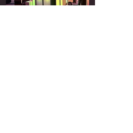
Ambiente & Uplight
Das richtige Lichtkonzept verleiht jedem
Event eine besondere Atmosphäre. Mit
unserer professionellen Uplighting-Technik
setzen wir Ihre Location perfekt in Szene –
von warmen, romantischen Farben für
Hochzeiten bis hin zu dynamischen,
aufregenden Lichteffekten für Partys und
Firmenevents. Unsere individuell
abgestimmten Lichtdesigns schaffen ein
unvergessliches Ambiente, das Ihre Gäste
begeistert.
Lassen Sie uns gemeinsam Ihre Vision
umsetzen und Ihre Veranstaltung in ein
strahlendes Highlight verwandeln. Fragen
Sie uns – wir zeigen Ihnen, wie